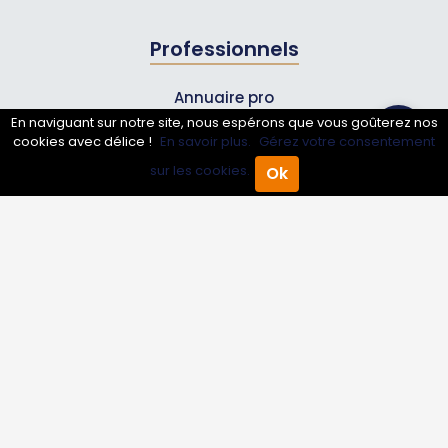
Professionnels
Annuaire pro
En naviguant sur notre site, nous espérons que vous goûterez nos
Inscrire mon entreprise
cookies avec délice !
En savoir plus.
Gérez votre consentement
Les Abonnements Pros
sur les cookies.
Ok
Accueil
Annuaire Pro
Agenda
Menu
Infos
Mentions légales et CGV
Suivez-nous