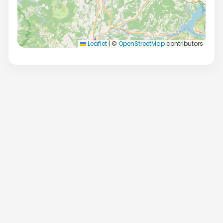
Leaflet
|
©
OpenStreetMap
contributors