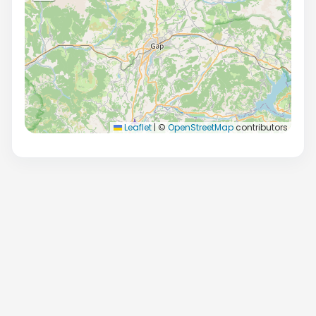
Leaflet
|
©
OpenStreetMap
contributors