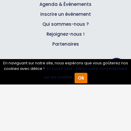
Agenda & Événements
Inscrire un événement
Qui sommes-nous ?
Rejoignez-nous !
Partenaires
Professionnels
En naviguant sur notre site, nous espérons que vous goûterez nos
cookies avec délice !
En savoir plus.
Gérez votre consentement
Annuaire pro
sur les cookies.
Ok
Accueil
Annuaire Pro
Agenda
Menu
Inscrire mon entreprise
Les Abonnements Pros
Infos
Mentions légales et CGV