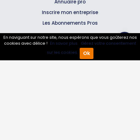
Annuaire pro
Inscrire mon entreprise
Les Abonnements Pros
En naviguant sur notre site, nous espérons que vous goûterez nos
Infos
cookies avec délice !
En savoir plus.
Gérez votre consentement
sur les cookies.
Ok
Accueil
Annuaire Pro
Agenda
Menu
Mentions légales et CGV
Suivez-nous
© 2007-2026
Toutle05