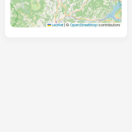
Leaflet
|
©
OpenStreetMap
contributors