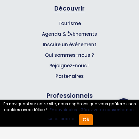
Découvrir
Tourisme
Agenda & Événements
Inscrire un événement
Qui sommes-nous ?
Rejoignez-nous !
Partenaires
Professionnels
En naviguant sur notre site, nous espérons que vous goûterez nos
cookies avec délice !
En savoir plus.
Gérez votre consentement
Annuaire pro
sur les cookies.
Ok
Inscrire mon entreprise
Accueil
Annuaire Pro
Agenda
Menu
Les Abonnements Pros