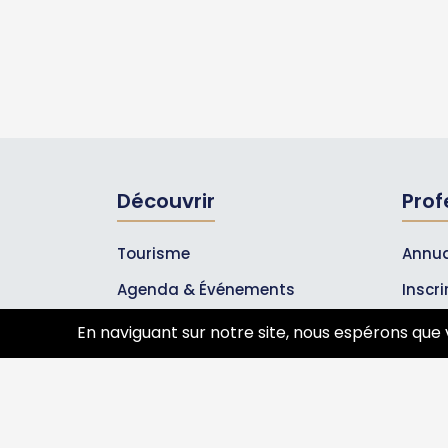
Découvrir
Prof
Tourisme
Annua
Agenda & Événements
Inscr
Inscrire un événement
Les A
En naviguant sur notre site, nous espérons que 
Qui sommes-nous ?
Rejoignez-nous !
Partenaires