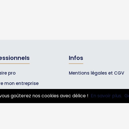
essionnels
Infos
ire pro
Mentions légales et CGV
ire mon entreprise
bonnements Pros
vous goûterez nos cookies avec délice !
En savoir plus.
G