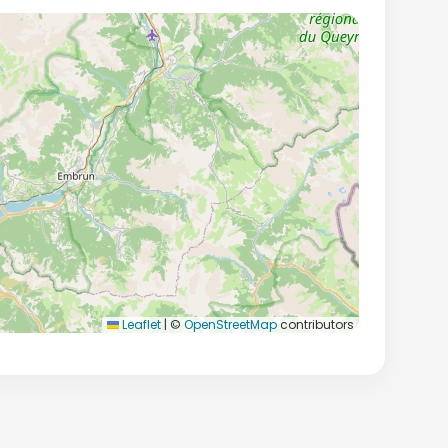
Leaflet
|
©
OpenStreetMap
contributors