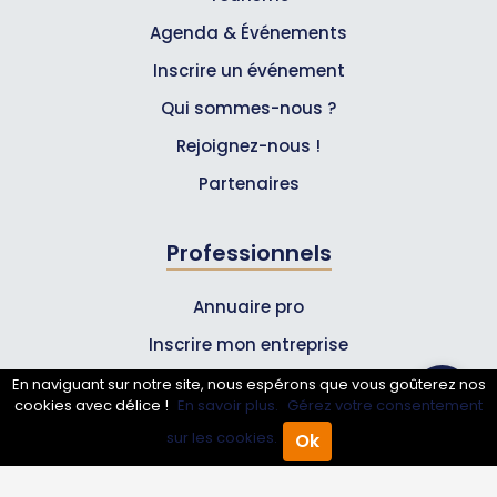
Agenda & Événements
Inscrire un événement
Qui sommes-nous ?
Rejoignez-nous !
Partenaires
Professionnels
Annuaire pro
Inscrire mon entreprise
Les Abonnements Pros
En naviguant sur notre site, nous espérons que vous goûterez nos
cookies avec délice !
En savoir plus.
Gérez votre consentement
sur les cookies.
Ok
Infos
Accueil
Annuaire Pro
Agenda
Menu