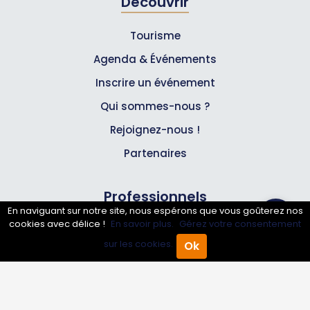
Découvrir
Tourisme
Agenda & Événements
Inscrire un événement
Qui sommes-nous ?
Rejoignez-nous !
Partenaires
Professionnels
En naviguant sur notre site, nous espérons que vous goûterez nos
cookies avec délice !
En savoir plus.
Gérez votre consentement
Annuaire pro
sur les cookies.
Ok
Accueil
Annuaire Pro
Agenda
Menu
Inscrire mon entreprise
Les Abonnements Pros