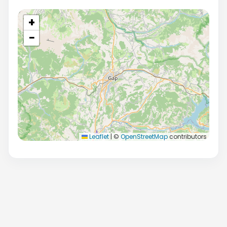
+
−
Leaflet
|
©
OpenStreetMap
contributors