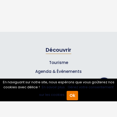
Découvrir
Tourisme
Agenda & Événements
Inscrire un événement
En naviguant sur notre site, nous espérons que vous goûterez nos
cookies avec délice !
En savoir plus.
Gérez votre consentement
Qui sommes-nous ?
sur les cookies.
Ok
Accueil
Annuaire Pro
Agenda
Menu
Rejoignez-nous !
Partenaires