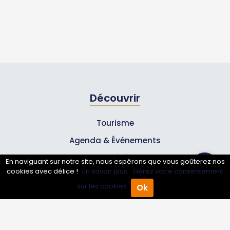
Découvrir
Tourisme
Agenda & Événements
Inscrire un événement
En naviguant sur notre site, nous espérons que vous goûterez nos
cookies avec délice !
En savoir plus.
Gérez votre consentement
Qui sommes-nous ?
sur les cookies.
Ok
Accueil
Annuaire Pro
Agenda
Menu
Rejoignez-nous !
Partenaires