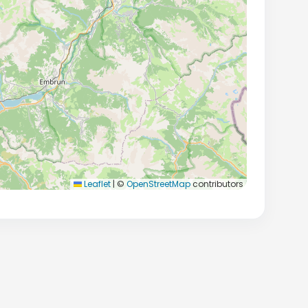
Leaflet
|
©
OpenStreetMap
contributors