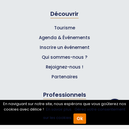
Découvrir
Tourisme
Agenda & Événements
Inscrire un événement
Qui sommes-nous ?
Rejoignez-nous !
Partenaires
Professionnels
En naviguant sur notre site, nous espérons que vous goûterez nos
Annuaire pro
cookies avec délice !
En savoir plus.
Gérez votre consentement
sur les cookies.
Ok
Inscrire mon entreprise
Accueil
Annuaire Pro
Agenda
Menu
Les Abonnements Pros