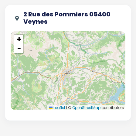
2 Rue des Pommiers 05400
Veynes
+
−
Leaflet
|
©
OpenStreetMap
contributors