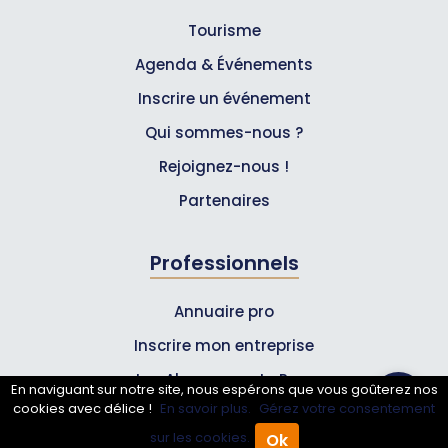
Tourisme
Agenda & Événements
Inscrire un événement
Qui sommes-nous ?
Rejoignez-nous !
Partenaires
Professionnels
Annuaire pro
Inscrire mon entreprise
Les Abonnements Pros
En naviguant sur notre site, nous espérons que vous goûterez nos
cookies avec délice !
En savoir plus.
Gérez votre consentement
Infos
sur les cookies.
Ok
Accueil
Annuaire Pro
Agenda
Menu