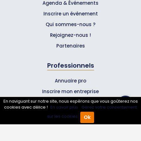
Agenda & Événements
Inscrire un événement
Qui sommes-nous ?
Rejoignez-nous !
Partenaires
Professionnels
Annuaire pro
Inscrire mon entreprise
En naviguant sur notre site, nous espérons que vous goûterez nos
Les Abonnements Pros
cookies avec délice !
En savoir plus.
Gérez votre consentement
sur les cookies.
Ok
Accueil
Annuaire Pro
Agenda
Menu
Infos
Mentions légales et CGV