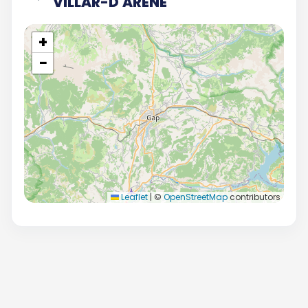
VILLAR-D'ARÈNE
+
−
Leaflet
|
©
OpenStreetMap
contributors