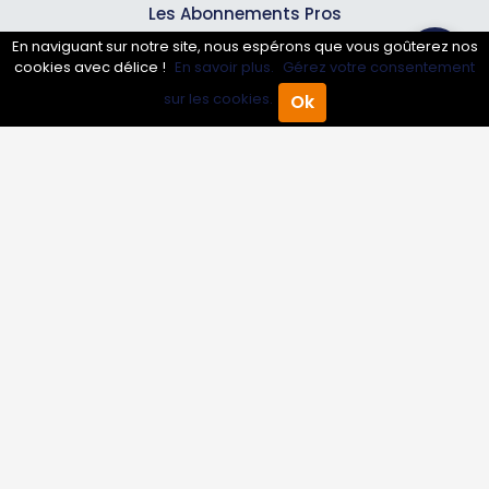
Les Abonnements Pros
En naviguant sur notre site, nous espérons que vous goûterez nos
cookies avec délice !
En savoir plus.
Gérez votre consentement
Infos
sur les cookies.
Ok
Accueil
Annuaire Pro
Agenda
Menu
Mentions légales et CGV
Suivez-nous
© 2007-2026
Toutle05