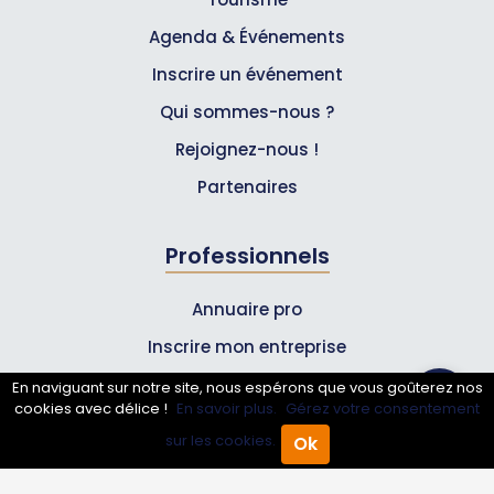
Agenda & Événements
Inscrire un événement
Qui sommes-nous ?
Rejoignez-nous !
Partenaires
Professionnels
Annuaire pro
Inscrire mon entreprise
Les Abonnements Pros
En naviguant sur notre site, nous espérons que vous goûterez nos
cookies avec délice !
En savoir plus.
Gérez votre consentement
sur les cookies.
Ok
Infos
Accueil
Annuaire Pro
Agenda
Menu