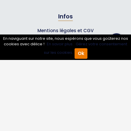
Infos
Mentions légales et CGV
En naviguant sur notre site, nous espérons que vous goûterez nos
cookies avec délice !
En savoir plus.
Gérez votre consentement
Suivez-nous
sur les cookies.
Ok
Accueil
Annuaire Pro
Agenda
Menu
© 2007-2026
Toutle05