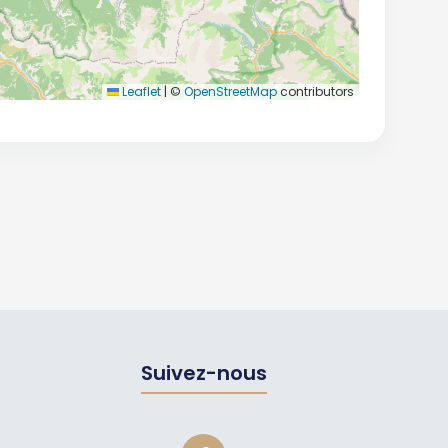
Leaflet
|
©
OpenStreetMap
contributors
Suivez-nous