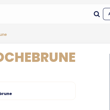
rune
ROCHEBRUNE
ebrune