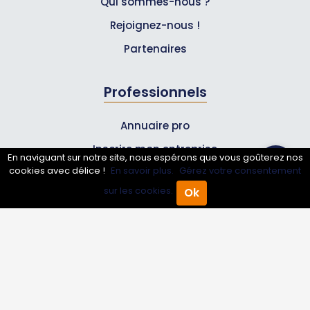
Qui sommes-nous ?
Rejoignez-nous !
Partenaires
Professionnels
Annuaire pro
Inscrire mon entreprise
En naviguant sur notre site, nous espérons que vous goûterez nos
cookies avec délice !
En savoir plus.
Gérez votre consentement
Les Abonnements Pros
sur les cookies.
Ok
Accueil
Annuaire Pro
Agenda
Menu
Infos
Mentions légales et CGV
Suivez-nous