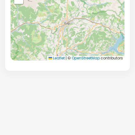
Leaflet
|
©
OpenStreetMap
contributors