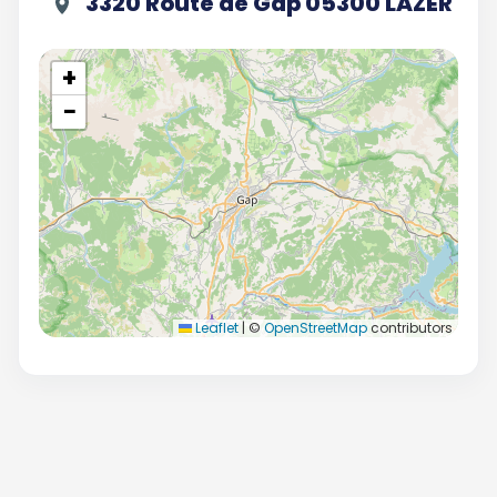
3320 Route de Gap 05300 LAZER
+
−
Leaflet
|
©
OpenStreetMap
contributors