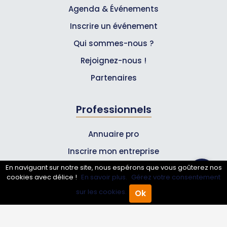
Agenda & Événements
Inscrire un événement
Qui sommes-nous ?
Rejoignez-nous !
Partenaires
Professionnels
Annuaire pro
Inscrire mon entreprise
En naviguant sur notre site, nous espérons que vous goûterez nos
Les Abonnements Pros
cookies avec délice !
En savoir plus.
Gérez votre consentement
sur les cookies.
Ok
Accueil
Annuaire Pro
Agenda
Menu
Infos
Mentions légales et CGV