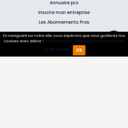
Annuaire pro
Inscrire mon entreprise
Les Abonnements Pros
En naviguant sur notre site, nous espérons que vous goûterez nos
Infos
cookies avec délice !
En savoir plus.
Gérez votre consentement
sur les cookies.
Ok
Accueil
Annuaire Pro
Agenda
Menu
Mentions légales et CGV
Suivez-nous
© 2007-2026
Toutle05