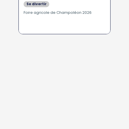
Se divertir
En Famille - Pour les Enfants
Foire agricole de Champoléon 2026