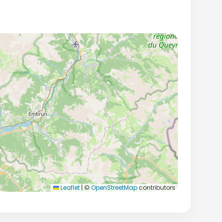
Leaflet
|
©
OpenStreetMap
contributors