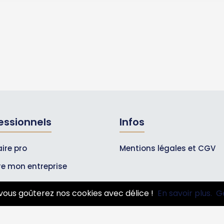
essionnels
Infos
ire pro
Mentions légales et CGV
ire mon entreprise
bonnements Pros
vous goûterez nos cookies avec délice !
En savoir plus.
G