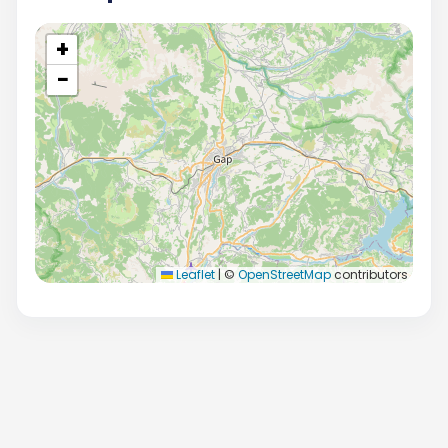
+
−
Leaflet
|
©
OpenStreetMap
contributors