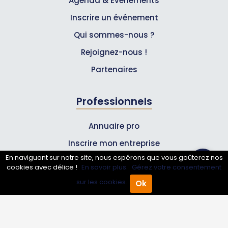
Agenda & Événements
Inscrire un événement
Qui sommes-nous ?
Rejoignez-nous !
Partenaires
Professionnels
Annuaire pro
Inscrire mon entreprise
En naviguant sur notre site, nous espérons que vous goûterez nos
Les Abonnements Pros
cookies avec délice !
En savoir plus.
Gérez votre consentement
sur les cookies.
Ok
Accueil
Annuaire Pro
Agenda
Menu
Infos
Mentions légales et CGV