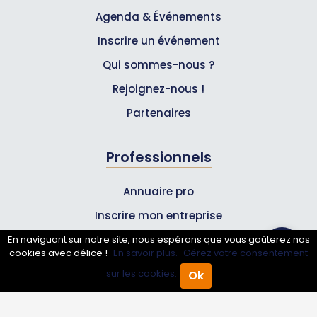
Agenda & Événements
Inscrire un événement
Qui sommes-nous ?
Rejoignez-nous !
Partenaires
Professionnels
Annuaire pro
Inscrire mon entreprise
Les Abonnements Pros
En naviguant sur notre site, nous espérons que vous goûterez nos
cookies avec délice !
En savoir plus.
Gérez votre consentement
sur les cookies.
Ok
Accueil
Annuaire Pro
Infos
Agenda
Menu