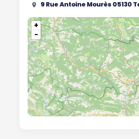
9 Rue Antoine Mourès 05130 T
+
−