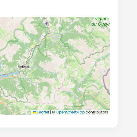
Leaflet
|
©
OpenStreetMap
contributors