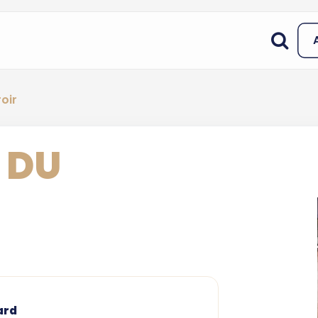
roir
S DU
ard