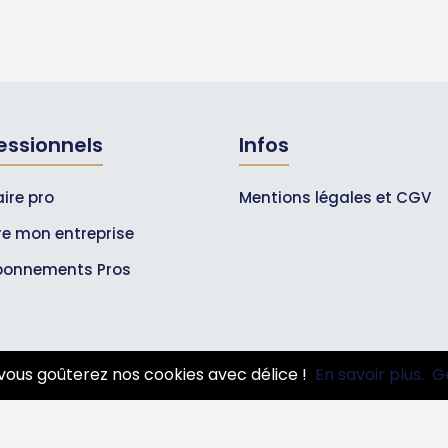
essionnels
Infos
ire pro
Mentions légales et CGV
ire mon entreprise
bonnements Pros
vous goûterez nos cookies avec délice !
En savoir plus.
G