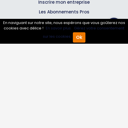
Inscrire mon entreprise
Les Abonnements Pros
En naviguant sur notre site, nous espérons que vous goûterez nos
cookies avec délice !
En savoir plus.
Gérez votre consentement
Infos
sur les cookies.
Ok
Accueil
Annuaire Pro
Agenda
Menu
Mentions légales et CGV
Suivez-nous
© 2007-2026
Toutle05