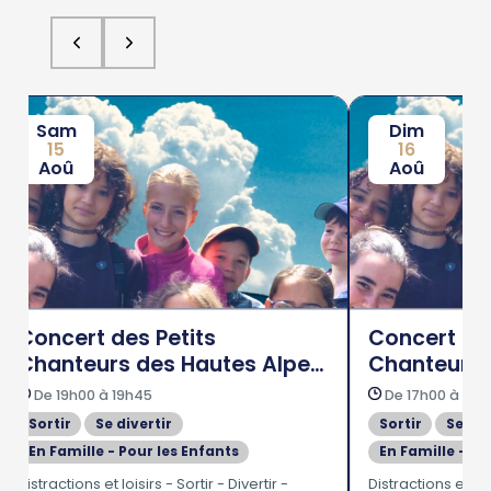
Sam
Dim
15
16
Aoû
Aoû
Concert des Petits
Concert des
Chanteurs des Hautes Alpes
Chanteurs 
à Gap
à Chorges
De 19h00 à 19h45
De 17h00 à 17h
Sortir
Se divertir
Sortir
Se div
En Famille - Pour les Enfants
En Famille - Po
Distractions et loisirs - Sortir - Divertir -
Distractions et lois