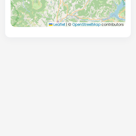
Leaflet
|
©
OpenStreetMap
contributors