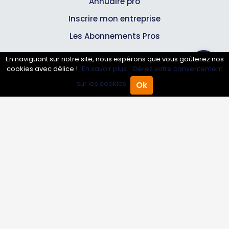
Annuaire pro
Inscrire mon entreprise
Les Abonnements Pros
En naviguant sur notre site, nous espérons que vous goûterez nos
Infos
cookies avec délice !
En savoir plus.
Gérez votre consentement
sur les cookies.
Ok
Accueil
Annuaire Pro
Agenda
Menu
Mentions légales et CGV
Suivez-nous
© 2007-2026
Toutle05