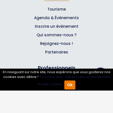
Tourisme
Agenda & Événements
Inscrire un événement
Qui sommes-nous ?
Rejoignez-nous !
Partenaires
Professionnels
En naviguant sur notre site, nous espérons que vous goûterez nos
cookies avec délice !
En savoir plus.
Gérez votre consentement
Annuaire pro
sur les cookies.
Ok
Accueil
Annuaire Pro
Agenda
Menu
Inscrire mon entreprise
Les Abonnements Pros