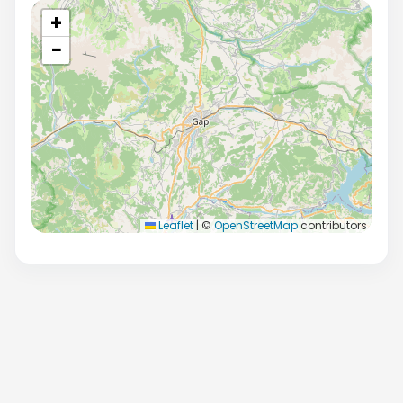
+
−
Leaflet
|
©
OpenStreetMap
contributors