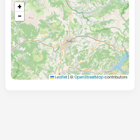
+
−
Leaflet
|
©
OpenStreetMap
contributors