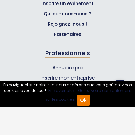
Inscrire un événement
Qui sommes-nous ?
Rejoignez-nous !
Partenaires
Professionnels
Annuaire pro
Inscrire mon entreprise
En naviguant sur notre site, nous espérons que vous goûterez nos
Les Abonnements Pros
cookies avec délice !
En savoir plus.
Gérez votre consentement
sur les cookies.
Ok
Accueil
Annuaire Pro
Agenda
Menu
Infos
Mentions légales et CGV