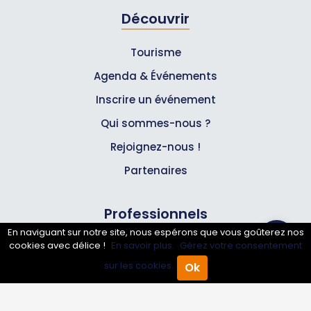
Découvrir
Tourisme
Agenda & Événements
Inscrire un événement
Qui sommes-nous ?
Rejoignez-nous !
Partenaires
Professionnels
En naviguant sur notre site, nous espérons que vous goûterez nos
cookies avec délice !
En savoir plus.
Gérez votre consentement
Annuaire pro
sur les cookies.
Ok
Inscrire mon entreprise
Accueil
Annuaire Pro
Agenda
Menu
Les Abonnements Pros