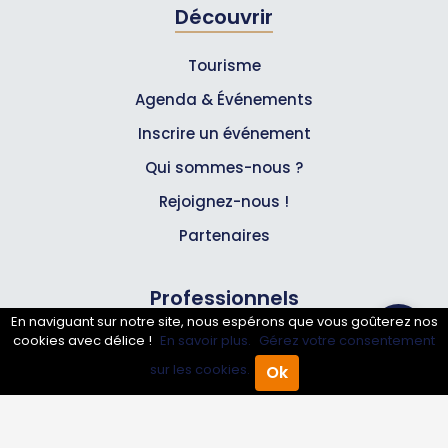
Découvrir
Tourisme
Agenda & Événements
Inscrire un événement
Qui sommes-nous ?
Rejoignez-nous !
Partenaires
Professionnels
En naviguant sur notre site, nous espérons que vous goûterez nos
cookies avec délice !
En savoir plus.
Gérez votre consentement
Annuaire pro
sur les cookies.
Ok
Accueil
Annuaire Pro
Inscrire mon entreprise
Agenda
Menu
Les Abonnements Pros