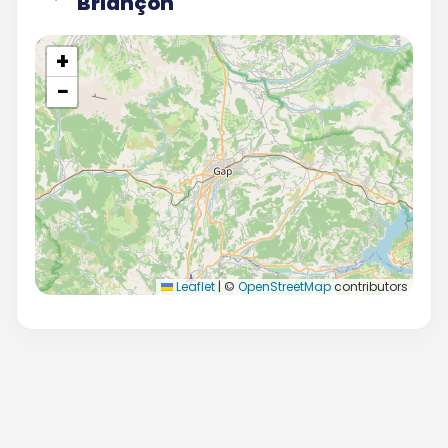
Briançon
+
−
Leaflet
|
©
OpenStreetMap
contributors