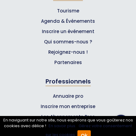
Tourisme
Agenda & Événements
Inscrire un événement
Qui sommes-nous ?
Rejoignez-nous !
Partenaires
Professionnels
Annuaire pro
Inscrire mon entreprise
Les Abonnements Pros
En naviguant sur notre site, nous espérons que vous goûterez nos
cookies avec délice !
En savoir plus.
Gérez votre consentement
Infos
sur les cookies.
Ok