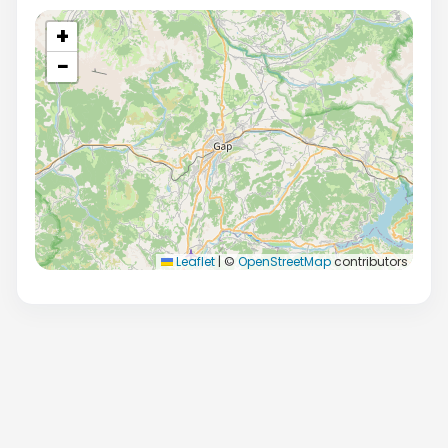
+
−
Leaflet
|
©
OpenStreetMap
contributors