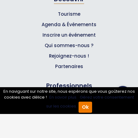
Tourisme
Agenda & Événements
Inscrire un événement
Qui sommes-nous ?
Rejoignez-nous !
Partenaires
Professionnels
En naviguant sur notre site, nous espérons que vous goûterez nos
cookies avec délice !
En savoir plus.
Gérez votre consentement
Annuaire pro
sur les cookies.
Ok
Accueil
Annuaire Pro
Agenda
Menu
Inscrire mon entreprise
Les Abonnements Pros