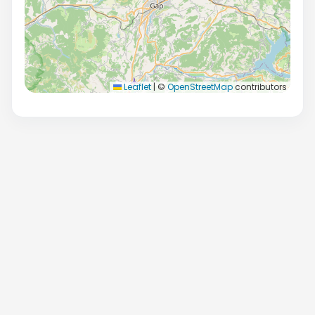
Leaflet
|
©
OpenStreetMap
contributors