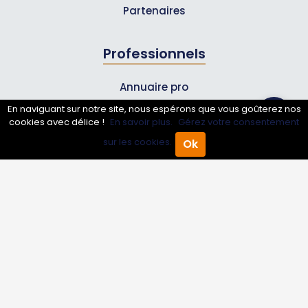
Partenaires
Professionnels
Annuaire pro
En naviguant sur notre site, nous espérons que vous goûterez nos
Inscrire mon entreprise
cookies avec délice !
En savoir plus.
Gérez votre consentement
Les Abonnements Pros
sur les cookies.
Ok
Accueil
Annuaire Pro
Agenda
Menu
Infos
Mentions légales et CGV
Suivez-nous