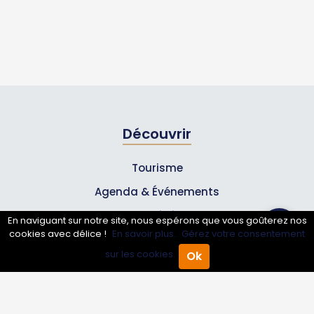
Découvrir
Tourisme
Agenda & Événements
Inscrire un événement
En naviguant sur notre site, nous espérons que vous goûterez nos
cookies avec délice !
En savoir plus.
Gérez votre consentement
Qui sommes-nous ?
sur les cookies.
Ok
Accueil
Annuaire Pro
Agenda
Menu
Rejoignez-nous !
Partenaires