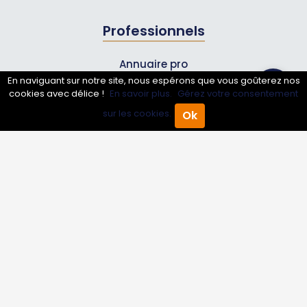
Professionnels
Annuaire pro
En naviguant sur notre site, nous espérons que vous goûterez nos
Inscrire mon entreprise
cookies avec délice !
En savoir plus.
Gérez votre consentement
Les Abonnements Pros
sur les cookies.
Ok
Accueil
Annuaire Pro
Agenda
Menu
Infos
Mentions légales et CGV
Suivez-nous