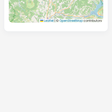
Leaflet
|
©
OpenStreetMap
contributors