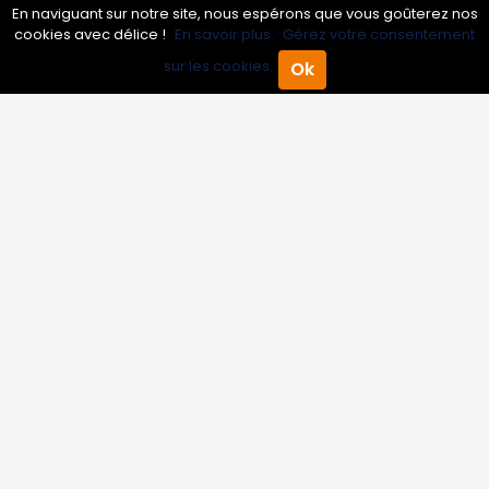
En naviguant sur notre site, nous espérons que vous goûterez nos
cookies avec délice !
En savoir plus.
Gérez votre consentement
Infos
sur les cookies.
Ok
Accueil
Annuaire Pro
Agenda
Menu
Mentions légales et CGV
Suivez-nous
© 2007-2026
Toutle05