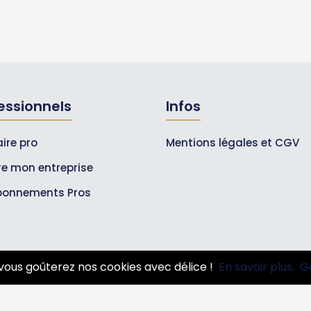
essionnels
Infos
ire pro
Mentions légales et CGV
ire mon entreprise
bonnements Pros
vous goûterez nos cookies avec délice !
En savoir plus.
G