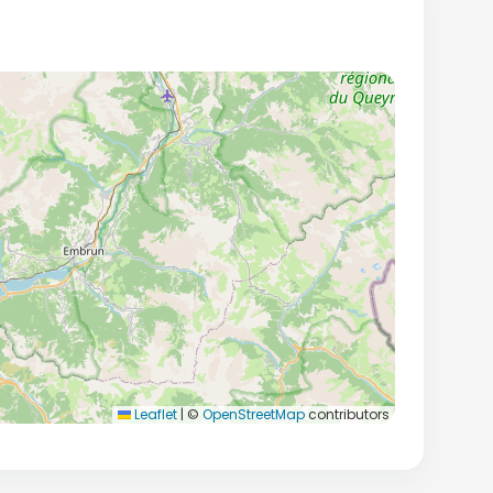
Leaflet
|
©
OpenStreetMap
contributors