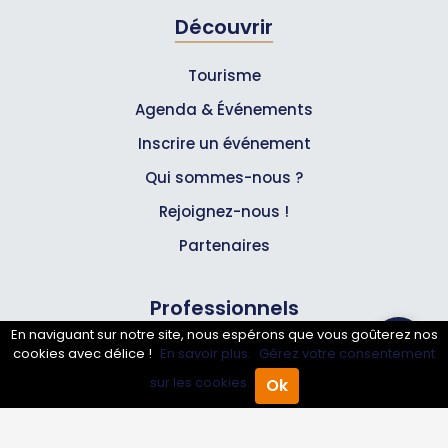
Découvrir
Tourisme
Agenda & Événements
Inscrire un événement
Qui sommes-nous ?
Rejoignez-nous !
Partenaires
Professionnels
En naviguant sur notre site, nous espérons que vous goûterez nos
cookies avec délice !
En savoir plus.
Gérez votre consentement
Annuaire pro
sur les cookies.
Ok
Inscrire mon entreprise
Accueil
Annuaire Pro
Agenda
Menu
Les Abonnements Pros