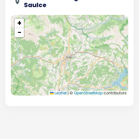
Saulce
+
−
Leaflet
|
©
OpenStreetMap
contributors