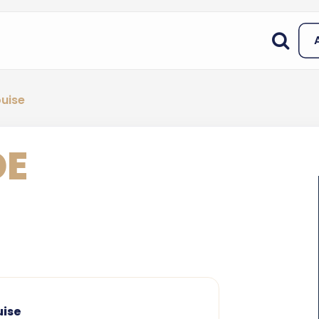
ouise
DE
uise