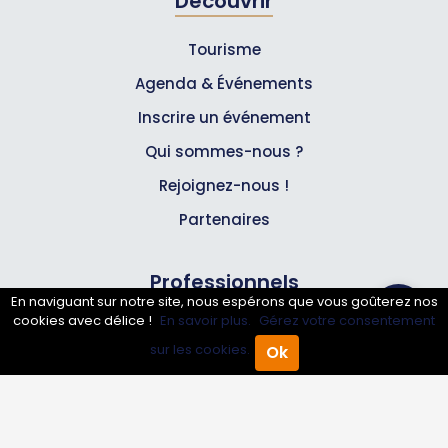
Découvrir
Tourisme
Agenda & Événements
Inscrire un événement
Qui sommes-nous ?
Rejoignez-nous !
Partenaires
Professionnels
En naviguant sur notre site, nous espérons que vous goûterez nos
cookies avec délice !
En savoir plus.
Gérez votre consentement
Annuaire pro
sur les cookies.
Ok
Accueil
Annuaire Pro
Agenda
Menu
Inscrire mon entreprise
Les Abonnements Pros