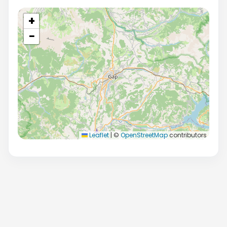
+
−
Leaflet
|
©
OpenStreetMap
contributors