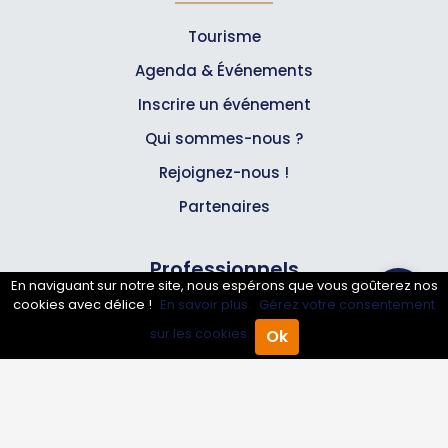
Tourisme
Agenda & Événements
Inscrire un événement
Qui sommes-nous ?
Rejoignez-nous !
Partenaires
Professionnels
En naviguant sur notre site, nous espérons que vous goûterez nos
cookies avec délice !
En savoir plus.
Gérez votre consentement
Annuaire pro
sur les cookies.
Ok
Accueil
Annuaire Pro
Agenda
Menu
Inscrire mon entreprise
Les Abonnements Pros