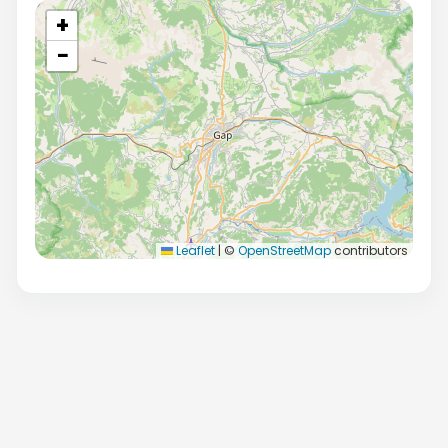
+
−
Leaflet
|
©
OpenStreetMap
contributors