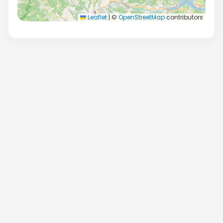
Leaflet
|
©
OpenStreetMap
contributors