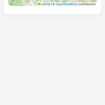
Leaflet
|
©
OpenStreetMap
contributors