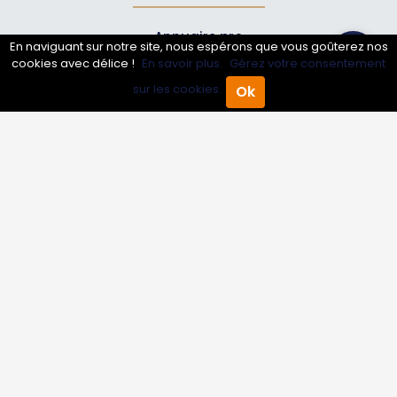
Annuaire pro
En naviguant sur notre site, nous espérons que vous goûterez nos
cookies avec délice !
En savoir plus.
Gérez votre consentement
Inscrire mon entreprise
sur les cookies.
Ok
Les Abonnements Pros
Accueil
Annuaire Pro
Agenda
Menu
Infos
Mentions légales et CGV
Suivez-nous