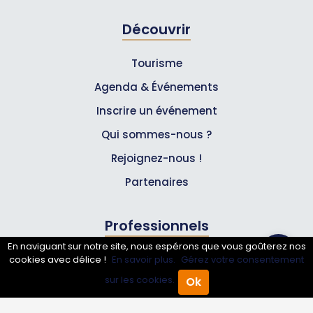
Découvrir
Tourisme
Agenda & Événements
Inscrire un événement
Qui sommes-nous ?
Rejoignez-nous !
Partenaires
Professionnels
En naviguant sur notre site, nous espérons que vous goûterez nos
Annuaire pro
cookies avec délice !
En savoir plus.
Gérez votre consentement
sur les cookies.
Ok
Inscrire mon entreprise
Accueil
Annuaire Pro
Agenda
Menu
Les Abonnements Pros