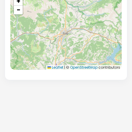
+
−
Leaflet
|
©
OpenStreetMap
contributors