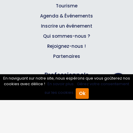
Tourisme
Agenda & Événements
Inscrire un événement
Qui sommes-nous ?
Rejoignez-nous !
Partenaires
Professionnels
En naviguant sur notre site, nous espérons que vous goûterez nos
cookies avec délice !
En savoir plus.
Gérez votre consentement
Annuaire pro
sur les cookies.
Ok
Accueil
Annuaire Pro
Agenda
Menu
Inscrire mon entreprise
Les Abonnements Pros
Infos