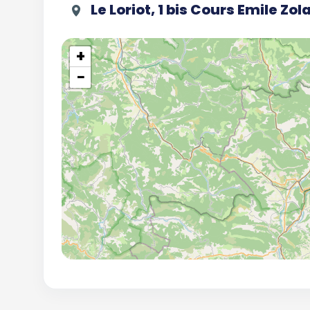
Le Loriot, 1 bis Cours Emile Zo
+
−