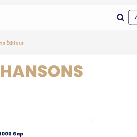
ns Éditeur
 CHANSONS
 05000 Gap