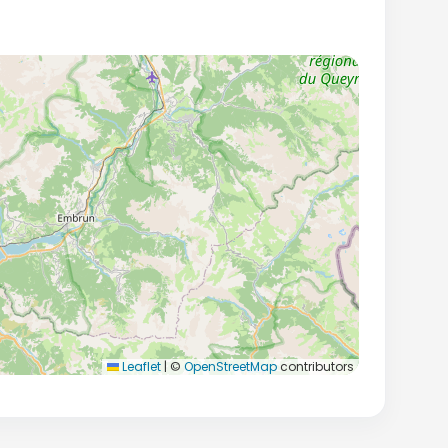
Leaflet
|
©
OpenStreetMap
contributors