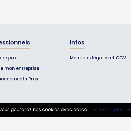
essionnels
Infos
ire pro
Mentions légales et CGV
ire mon entreprise
bonnements Pros
vous goûterez nos cookies avec délice !
En savoir plus.
G