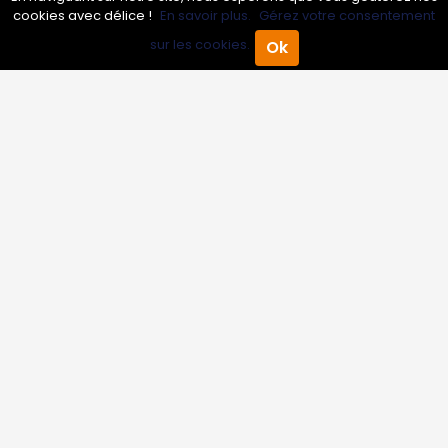
cookies avec délice !
En savoir plus.
Gérez votre consentement
Inscrire mon entreprise
sur les cookies.
Ok
Accueil
Annuaire Pro
Agenda
Menu
Les Abonnements Pros
Infos
Mentions légales et CGV
Suivez-nous
© 2007-2026
Toutle05