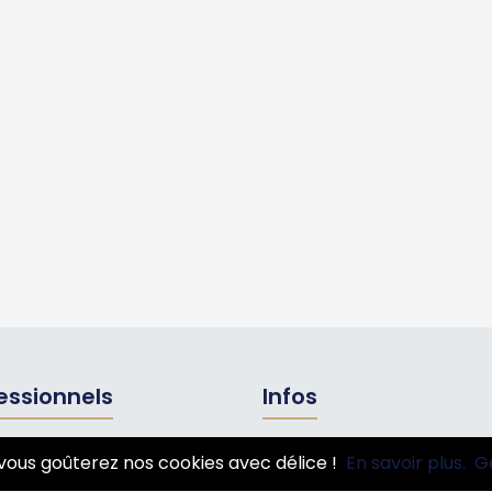
essionnels
Infos
ire pro
Mentions légales et CGV
vous goûterez nos cookies avec délice !
En savoir plus.
G