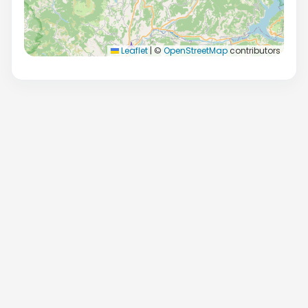
Leaflet
|
©
OpenStreetMap
contributors