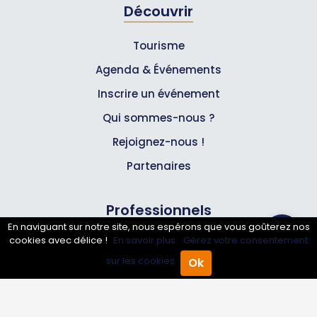
Découvrir
Tourisme
Agenda & Événements
Inscrire un événement
Qui sommes-nous ?
Rejoignez-nous !
Partenaires
Professionnels
En naviguant sur notre site, nous espérons que vous goûterez nos
cookies avec délice !
En savoir plus.
Gérez votre consentement
Annuaire pro
sur les cookies.
Ok
Accueil
Annuaire Pro
Agenda
Menu
Inscrire mon entreprise
Les Abonnements Pros