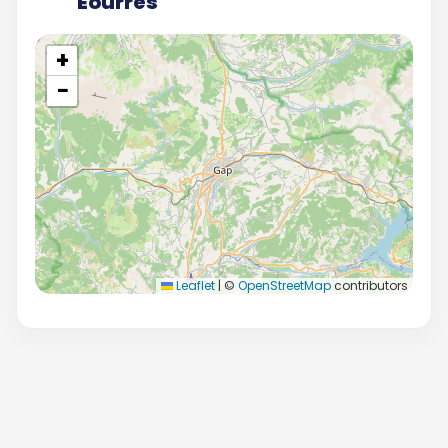
Éourres
+
−
Leaflet
|
©
OpenStreetMap
contributors